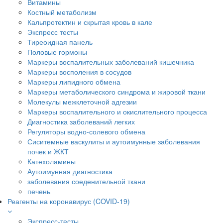
Витамины
Костный метаболизм
Кальпротектин и скрытая кровь в кале
Экспресс тесты
Тиреоидная панель
Половые гормоны
Маркеры воспалительных заболеваний кишечника
Маркеры восполения в сосудов
Маркеры липидного обмена
Маркеры метаболического синдрома и жировой ткани
Молекулы межклеточной адгезии
Маркеры воспалительного и окислительного процесса
Диагностика заболеваний легких
Регуляторы водно-солевого обмена
Сиситемные васкулиты и аутоимунные заболевания
почек и ЖКТ
Катехоламины
Аутоимунная диагностика
заболевания соеденительной ткани
печень
Реагенты на коронавирус (COVID-19)
Экспресс-тесты