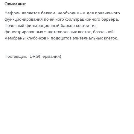
Описание:
Нефрин является белком, необходимым для правильного
функционирования почечного фильтрационного барьера.
Почечный фильтрационный барьер состоит из
фенестрированных эндотелиальных клеток, базальной
мембраны клубочков и подоцитов эпителиальных клеток.
Поставщик: DRG(Германия)
Reagent.uz - Реагенты местного и
импортного производства
Контакты