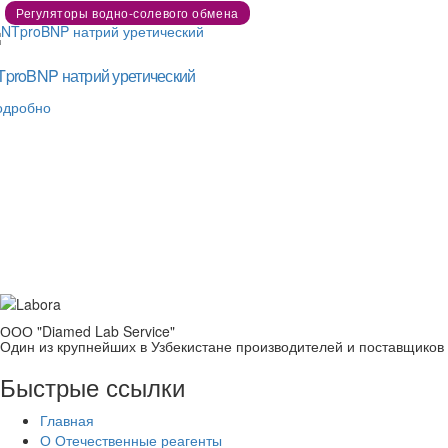
Регуляторы водно-солевого обмена
TproBNP натрий уретический
одробно
Reagent.uz - Реагенты местног
ООО "Diamed Lab Service"
Один из крупнейших в Узбекистане производителей и поставщиков
Быстрые ссылки
Главная
О Отечественные реагенты