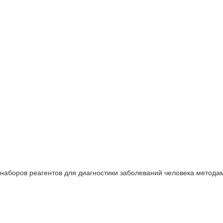
о и импортного производства
 наборов реагентов для диагностики заболеваний человека метода