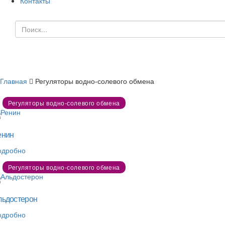
Контакты
Регуляторы водно-солевого обмена
Главная
Регуляторы водно-солевого обмена
Регуляторы водно-солевого обмена
енин
одробно
Регуляторы водно-солевого обмена
льдостерон
одробно