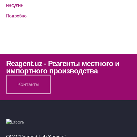
инсулин
Подробно
Reagent.uz - Реагенты местного и
импортного производства
Контакты
ООО "Diamed Lab Service"