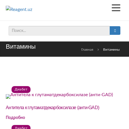
Витамины
Главная
Витамины
Диабет
Антитела к глутаматдекарбоксилазе (анти-GAD)
Подробно
Диабет